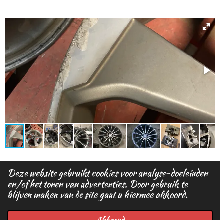
Deze website gebruikt cookies voor analyse-doeleinden
en/of het tonen van advertenties. Door gebruik te
© 2023 136 Steel Wheels (ratstyleshop) Berghemweg
blijven maken van de site gaat u hiermee akkoord.
33A 5975 RJ Sevenum KVK 58280251 BTW
NL002440789B77 IBAN NL91BUNQ2033455696
Akkoord