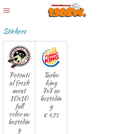
Ga
direct
naar
Stickers
de
hoofdinhoud
Potenti
Turbo
al fresh
king
meat
7x7 uv
10x10
bestedin
full
g
color uv
€ 4,75
bestedin
g