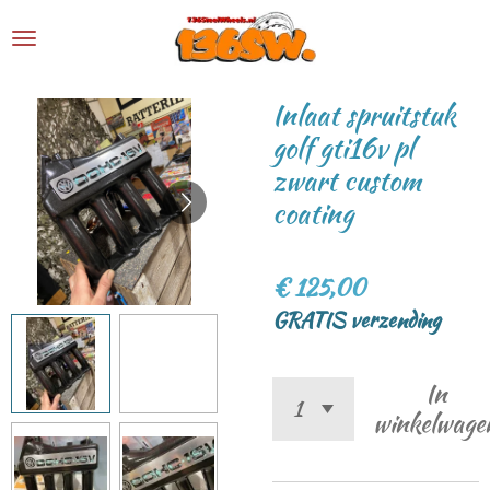
Ga
direct
naar
Inlaat spruitstuk
de
golf gti16v pl
hoofdinhoud
zwart custom
coating
€ 125,00
GRATIS verzending
In
winkelwage