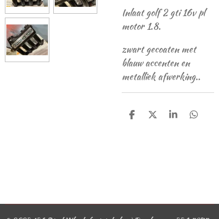
Inlaat golf 2 gti 16v pl
motor 1.8.
zwart gecoaten met
blauw accenten en
metalliek afwerking..
D
D
S
D
e
e
h
e
l
e
a
l
e
l
r
e
n
e
n