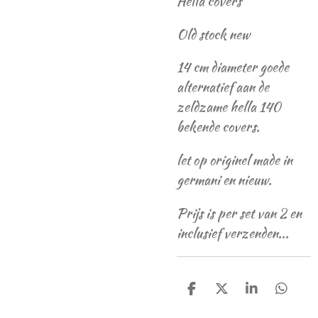
Hella covers
Old stock new
14 cm diameter goede
alternatief aan de
zeldzame hella 140
bekende covers.
let op originel made in
germani en nieuw.
Prijs is per set van 2 en
inclusief verzenden...
D
D
S
D
e
e
h
e