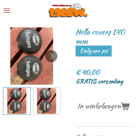
Ga
direct
naar
Hella covers 140
de
mm
hoofdinhoud
Only one set
€ 40,00
GRATIS verzending
In winkelwagen